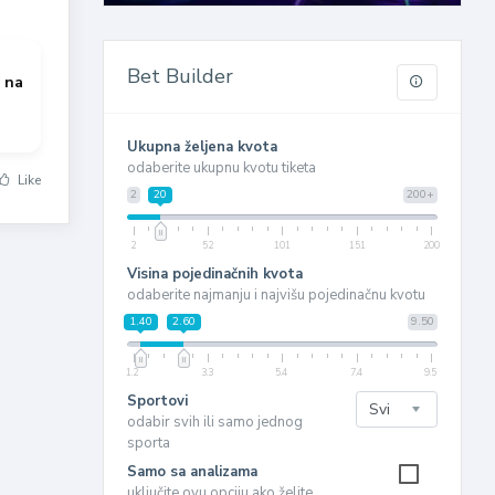
Bet Builder
 na
Ukupna željena kvota
odaberite ukupnu kvotu tiketa
Like
2
20
200+
2
52
101
151
200
Visina pojedinačnih kvota
odaberite najmanju i najvišu pojedinačnu kvotu
1.40
2.60
9.50
1.2
3.3
5.4
7.4
9.5
Sportovi
odabir svih ili samo jednog
sporta
Samo sa analizama
uključite ovu opciju ako želite