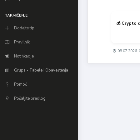
TAKMIČENJE
💰 Crypto 
Dodajte tip
Pravilnik
08.07.2026. 
Notifikacije
Grupa - Tabele i Obaveštenja
Pomoć
Pošaljite predlog