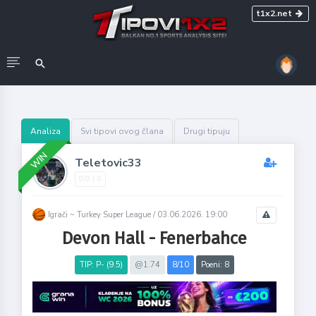
t1x2.net
Analiza
Svi tipovi ovog člana
Drugi tipuju
WIN
Teletovic33
0/0 | 0
Igrači ~ Turkey Super League /
03.06.2026. 19:00
Devon Hall - Fenerbahce
TIP: P- (9.5)
@1.74
8/10
Poeni: 8