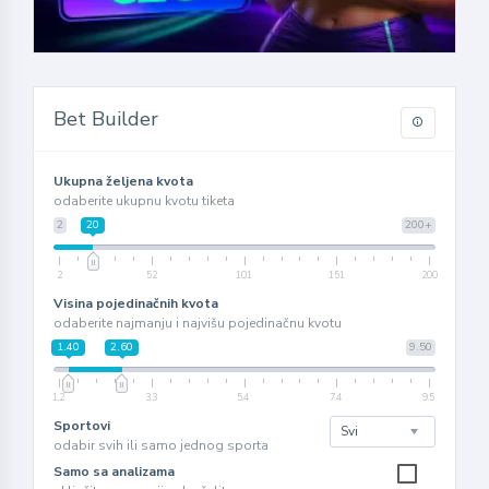
Bet Builder
Ukupna željena kvota
odaberite ukupnu kvotu tiketa
2
20
200+
2
52
101
151
200
Visina pojedinačnih kvota
odaberite najmanju i najvišu pojedinačnu kvotu
1.40
2.60
9.50
1.2
3.3
5.4
7.4
9.5
Sportovi
odabir svih ili samo jednog sporta
Samo sa analizama