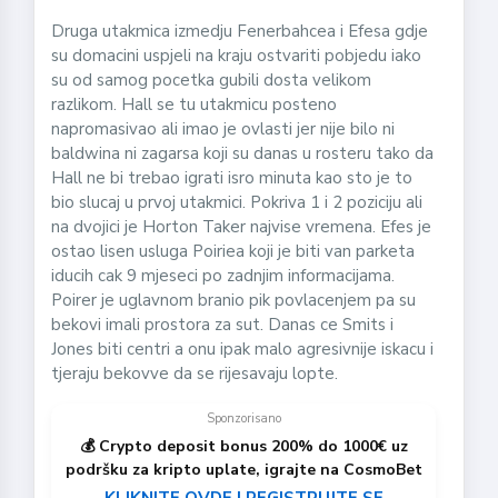
Druga utakmica izmedju Fenerbahcea i Efesa gdje
su domacini uspjeli na kraju ostvariti pobjedu iako
su od samog pocetka gubili dosta velikom
razlikom. Hall se tu utakmicu posteno
napromasivao ali imao je ovlasti jer nije bilo ni
baldwina ni zagarsa koji su danas u rosteru tako da
Hall ne bi trebao igrati isro minuta kao sto je to
bio slucaj u prvoj utakmici. Pokriva 1 i 2 poziciju ali
na dvojici je Horton Taker najvise vremena. Efes je
ostao lisen usluga Poiriea koji je biti van parketa
iducih cak 9 mjeseci po zadnjim informacijama.
Poirer je uglavnom branio pik povlacenjem pa su
bekovi imali prostora za sut. Danas ce Smits i
Jones biti centri a onu ipak malo agresivnije iskacu i
tjeraju bekovve da se rijesavaju lopte.
Sponzorisano
💰 Crypto deposit bonus 200% do 1000€ uz
podršku za kripto uplate, igrajte na CosmoBet
KLIKNITE OVDE I REGISTRUJTE SE