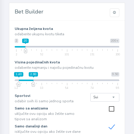
Bet Builder
Ukupna željena kvota
odaberite ukupnu kvotu tiketa
2
20
200+
2
52
101
151
200
Visina pojedinačnih kvota
odaberite najmanju i najvišu pojedinačnu kvotu
1.40
2.60
9.50
1.2
3.3
5.4
7.4
9.5
Sportovi
odabir svih ili samo jednog sporta
Samo sa analizama
uključite ovu opciju ako želite samo
tipove sa analizom
Samo današnji dan
isključite ovu opciju ako želite sve dane