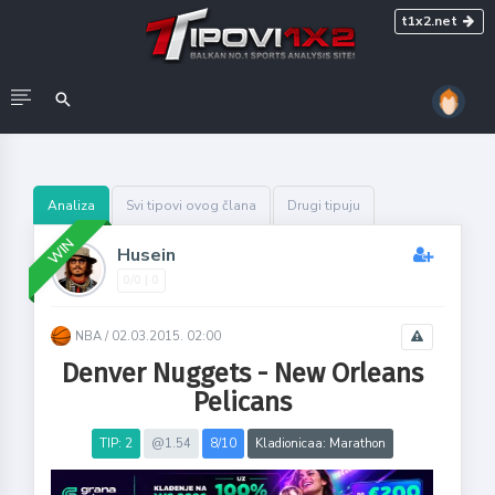
t1x2.net
Analiza
Svi tipovi ovog člana
Drugi tipuju
WIN
Husein
0/0 | 0
NBA /
02.03.2015. 02:00
Denver Nuggets - New Orleans
Pelicans
TIP: 2
@1.54
8/10
Kladionicaa: Marathon