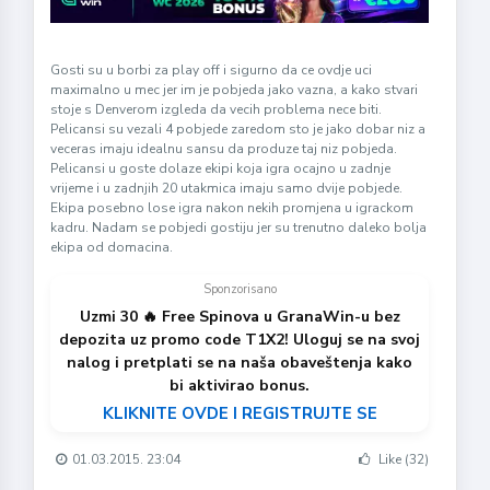
Gosti su u borbi za play off i sigurno da ce ovdje uci
maximalno u mec jer im je pobjeda jako vazna, a kako stvari
stoje s Denverom izgleda da vecih problema nece biti.
Pelicansi su vezali 4 pobjede zaredom sto je jako dobar niz a
veceras imaju idealnu sansu da produze taj niz pobjeda.
Pelicansi u goste dolaze ekipi koja igra ocajno u zadnje
vrijeme i u zadnjih 20 utakmica imaju samo dvije pobjede.
Ekipa posebno lose igra nakon nekih promjena u igrackom
kadru. Nadam se pobjedi gostiju jer su trenutno daleko bolja
ekipa od domacina.
Sponzorisano
Uzmi 30 🔥 Free Spinova u GranaWin-u bez
depozita uz promo code T1X2! Uloguj se na svoj
nalog i pretplati se na naša obaveštenja kako
bi aktivirao bonus.
KLIKNITE OVDE I REGISTRUJTE SE
01.03.2015. 23:04
Like (32)