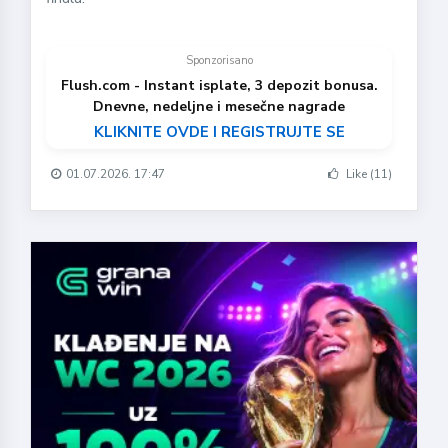
Sponzorisano
Flush.com - Instant isplate, 3 depozit bonusa.
Dnevne, nedeljne i mesečne nagrade
KLIKNITE OVDE I REGISTRUJTE SE
01.07.2026. 17:47
Like (11)