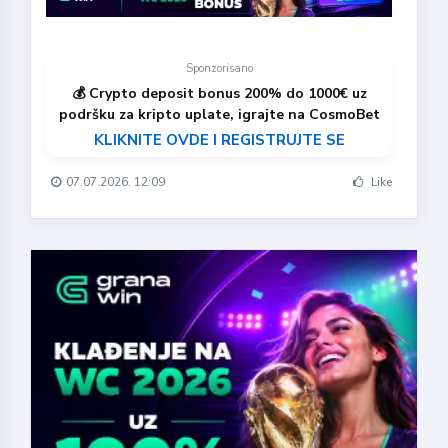
Sponzorisano
💰 Crypto deposit bonus 200% do 1000€ uz
podršku za kripto uplate, igrajte na CosmoBet
KLIKNITE OVDE I REGISTRUJTE SE
07.07.2026. 12:09
Like