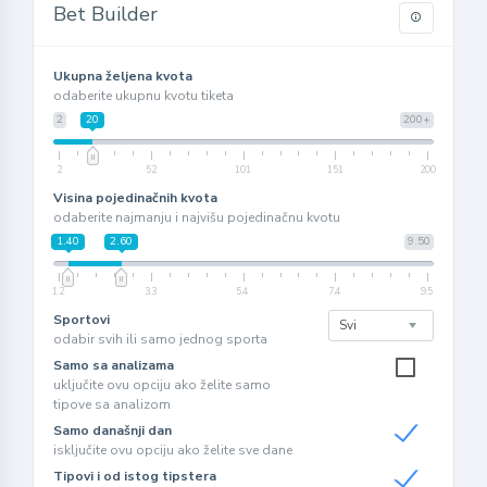
Bet Builder
Ukupna željena kvota
odaberite ukupnu kvotu tiketa
2
20
200+
2
52
101
151
200
Visina pojedinačnih kvota
odaberite najmanju i najvišu pojedinačnu kvotu
1.40
2.60
9.50
1.2
3.3
5.4
7.4
9.5
Sportovi
odabir svih ili samo jednog sporta
Samo sa analizama
uključite ovu opciju ako želite samo
tipove sa analizom
Samo današnji dan
isključite ovu opciju ako želite sve dane
Tipovi i od istog tipstera