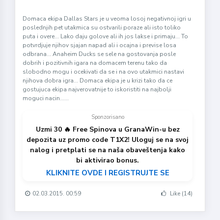
Domaca ekipa Dallas Stars je u veoma losoj negativnoj igri u
poslednjih pet utakmica su ostvarili poraze ali isto toliko
puta i overe... Lako daju golove ali ih jos lakse i primaju... To
potvrdjuje njihov sjajan napad ali i ocajna i previse losa
odbrana... Anaheim Ducks se sele na gostovanja posle
dobrih i pozitivnih igara na domacem terenu tako da
slobodno mogu i ocekivati da se i na ovo utakmici nastavi
njihova dobra igra... Domaca ekipa je u krizi tako da ce
gostujuca ekipa najverovatnije to iskoristiti na najbolji
moguci nacin......
Sponzorisano
Uzmi 30 🔥 Free Spinova u GranaWin-u bez
depozita uz promo code T1X2! Uloguj se na svoj
nalog i pretplati se na naša obaveštenja kako
bi aktivirao bonus.
KLIKNITE OVDE I REGISTRUJTE SE
02.03.2015. 00:59
Like (14)