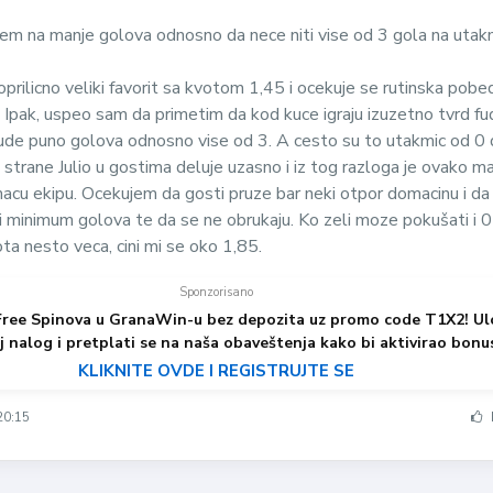
jem na manje golova odnosno da nece niti vise od 3 gola na utakm
prilicno veliki favorit sa kvotom 1,45 i ocekuje se rutinska pobe
 Ipak, uspeo sam da primetim da kod kuce igraju izuzetno tvrd fud
ude puno golova odnosno vise od 3. A cesto su to utakmic od 0 
 strane Julio u gostima deluje uzasno i iz tog razloga je ovako m
cu ekipu. Ocekujem da gosti pruze bar neki otpor domacinu i da 
i minimum golova te da se ne obrukaju. Ko zeli moze pokušati i 
ota nesto veca, cini mi se oko 1,85.
Sponzorisano
Free Spinova u GranaWin-u bez depozita uz promo code T1X2! Ul
j nalog i pretplati se na naša obaveštenja kako bi aktivirao bonu
KLIKNITE OVDE I REGISTRUJTE SE
20:15