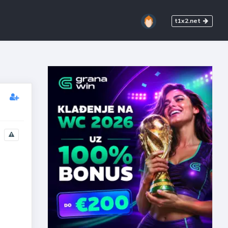
t1x2.net