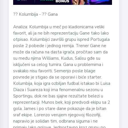
?? Kolumbija - ?? Gana
Analiza: Kolumbija u meč po kladionicama veliki
favorit, ali ja ne bih reprezentaciju Gane tako lako
otpisao. Kolumbijci završili grupu ispred Portugala
posle 2 pobede i jednog remija. Trener Gane ne
može da računa na dasta igrača, pročitao sam da
su među njima Williams, Kudus, Salisu gđe su
isključeni sa celog turnira. Gana u problemima i
svakako nisu favoriti. Semenjo posle blage
povrede je stigao da se oporavi i biće starter.
Kolumbija, koja igra ozbiljan fudbal istakao bi Luisa
Diaza i Suareza koji ima fenomenalnu sezonu u
Sportingu, dok ne bas sjajne rezultate belezi u
reprezentaciji. Munos bek, koji predvodi ekipu sa 2
gola. James i po stare dane pokazuje da je bitan
sraf ekipe. Lorenzo verujem njegovoj filozofiji,
napravio je solidan tim, odbrana sigurna i ne
primaju lako golove. Jednostavno kroz grupu po