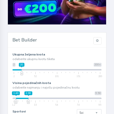
Bet Builder
Ukupna željena kvota
odaberite ukupnu kvotu tiketa
2
20
200+
2
52
101
151
200
Visina pojedinačnih kvota
odaberite najmanju i najvišu pojedinačnu kvotu
1.40
2.60
9.50
1.2
3.3
5.4
7.4
9.5
Sportovi