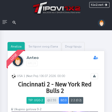
t1x2.net
Analiza
Svi tipovi ovog člana
Drugi tipuju
LOSE
Anteo
0/0 | 0
USA 1 (Next Pro) /
06.07.2026. 00:00
Cincinnati 2 - New York Red
Bulls 2
TIP: UG0-2
@2.55
8/10
2:2 (0:2)
Ukupno golova 0-2