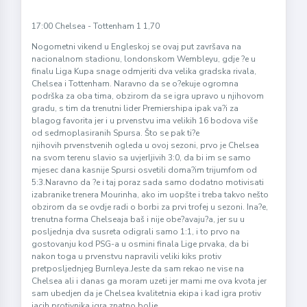
17:00 Chelsea - Tottenham 1 1,70
Nogometni vikend u Engleskoj se ovaj put završava na
nacionalnom stadionu, londonskom Wembleyu, gdje ?e u
finalu Liga Kupa snage odmjeriti dva velika gradska rivala,
Chelsea i Tottenham. Naravno da se o?ekuje ogromna
podrška za oba tima, obzirom da se igra upravo u njihovom
gradu, s tim da trenutni lider Premiershipa ipak va?i za
blagog favorita jer i u prvenstvu ima velikih 16 bodova više
od sedmoplasiranih Spursa. Što se pak ti?e
njihovih prvenstvenih ogleda u ovoj sezoni, prvo je Chelsea
na svom terenu slavio sa uvjerljivih 3:0, da bi im se samo
mjesec dana kasnije Spursi osvetili doma?im trijumfom od
5:3.Naravno da ?e i taj poraz sada samo dodatno motivisati
izabranike trenera Mourinha, ako im uopšte i treba takvo nešto
obzirom da se ovdje radi o borbi za prvi trofej u sezoni. Ina?e,
trenutna forma Chelseaja baš i nije obe?avaju?a, jer su u
posljednja dva susreta odigrali samo 1:1, i to prvo na
gostovanju kod PSG-a u osmini finala Lige prvaka, da bi
nakon toga u prvenstvu napravili veliki kiks protiv
pretposljednjeg Burnleya.Jeste da sam rekao ne vise na
Chelsea ali i danas ga moram uzeti jer mami me ova kvota jer
sam ubedjen da je Chelsea kvalitetnia ekipa i kad igra protiv
jacih protivnika igra znatno bolje,