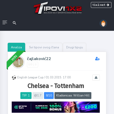
t1x2.net
Analiza
Svi tipovi ovog člana
Drugi tipuju
WIN
čajlaković22
0/0 | 0
English League Cup /
01.03.2015. 17:00
Chelsea - Tottenham
TIP: 1
@1.7
8/10
Kladionicaa: Willian Hill