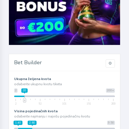
Bet Builder
Ukupna željena kvota
odaberite ukupnu kvotu tiketa
2
20
200+
2
52
101
151
200
Visina pojedinačnih kvota
odaberite najmanju i najvišu pojedinačnu kvotu
1.40
2.60
9.50