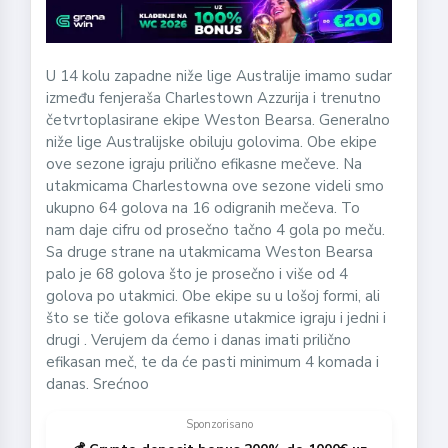
U 14 kolu zapadne niže lige Australije imamo sudar
između fenjeraša Charlestown Azzurija i trenutno
četvrtoplasirane ekipe Weston Bearsa. Generalno
niže lige Australijske obiluju golovima. Obe ekipe
ove sezone igraju prilično efikasne mečeve. Na
utakmicama Charlestowna ove sezone videli smo
ukupno 64 golova na 16 odigranih mečeva. To
nam daje cifru od prosečno tačno 4 gola po meču.
Sa druge strane na utakmicama Weston Bearsa
palo je 68 golova što je prosečno i više od 4
golova po utakmici. Obe ekipe su u lošoj formi, ali
što se tiče golova efikasne utakmice igraju i jedni i
drugi . Verujem da ćemo i danas imati prilično
efikasan meč, te da će pasti minimum 4 komada i
danas. Srećnoo
Sponzorisano