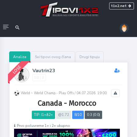
t1x2.net
Analiza
Svi tipovi ovog člana
Drugi tipuju
LOSE
Vautrin23
0/0 | 0
World ~ World Champ.- Play Offs /
04.07.2026. 19:00
Canada - Morocco
TIP: I1+&2+
@1.72
8/10
0:3 (0:0)
Prvo poluvreme 1+ i 2+ ukupno