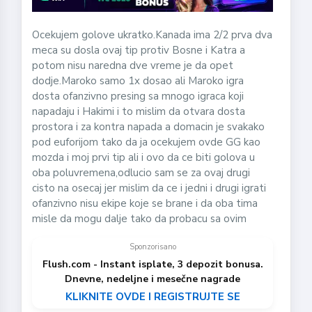
Ocekujem golove ukratko.Kanada ima 2/2 prva dva
meca su dosla ovaj tip protiv Bosne i Katra a
potom nisu naredna dve vreme je da opet
dodje.Maroko samo 1x dosao ali Maroko igra
dosta ofanzivno presing sa mnogo igraca koji
napadaju i Hakimi i to mislim da otvara dosta
prostora i za kontra napada a domacin je svakako
pod euforijom tako da ja ocekujem ovde GG kao
mozda i moj prvi tip ali i ovo da ce biti golova u
oba poluvremena,odlucio sam se za ovaj drugi
cisto na osecaj jer mislim da ce i jedni i drugi igrati
ofanzivno nisu ekipe koje se brane i da oba tima
misle da mogu dalje tako da probacu sa ovim
Sponzorisano
Flush.com - Instant isplate, 3 depozit bonusa.
Dnevne, nedeljne i mesečne nagrade
KLIKNITE OVDE I REGISTRUJTE SE