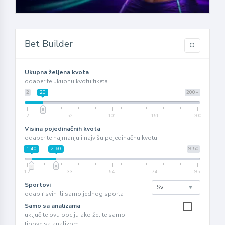
Bet Builder
Ukupna željena kvota
odaberite ukupnu kvotu tiketa
2
20
200+
2
52
101
151
200
Visina pojedinačnih kvota
odaberite najmanju i najvišu pojedinačnu kvotu
1.40
2.60
9.50
1.2
3.3
5.4
7.4
9.5
Sportovi
odabir svih ili samo jednog sporta
Samo sa analizama
uključite ovu opciju ako želite samo
tipove sa analizom