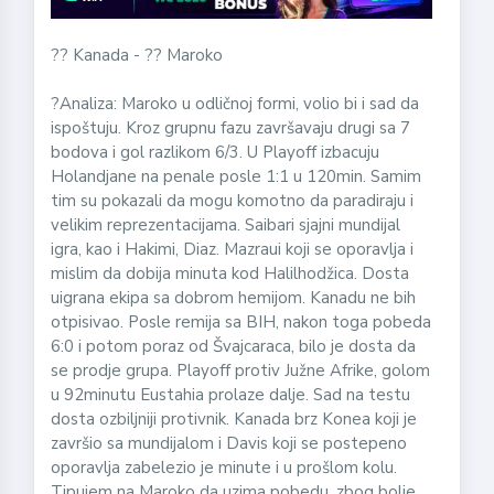
?? Kanada - ?? Maroko
?Analiza: Maroko u odličnoj formi, volio bi i sad da
ispoštuju. Kroz grupnu fazu završavaju drugi sa 7
bodova i gol razlikom 6/3. U Playoff izbacuju
Holandjane na penale posle 1:1 u 120min. Samim
tim su pokazali da mogu komotno da paradiraju i
velikim reprezentacijama. Saibari sjajni mundijal
igra, kao i Hakimi, Diaz. Mazraui koji se oporavlja i
mislim da dobija minuta kod Halilhodžica. Dosta
uigrana ekipa sa dobrom hemijom. Kanadu ne bih
otpisivao. Posle remija sa BIH, nakon toga pobeda
6:0 i potom poraz od Švajcaraca, bilo je dosta da
se prodje grupa. Playoff protiv Južne Afrike, golom
u 92minutu Eustahia prolaze dalje. Sad na testu
dosta ozbiljniji protivnik. Kanada brz Konea koji je
završio sa mundijalom i Davis koji se postepeno
oporavlja zabelezio je minute i u prošlom kolu.
Tipujem na Maroko da uzima pobedu, zbog bolje