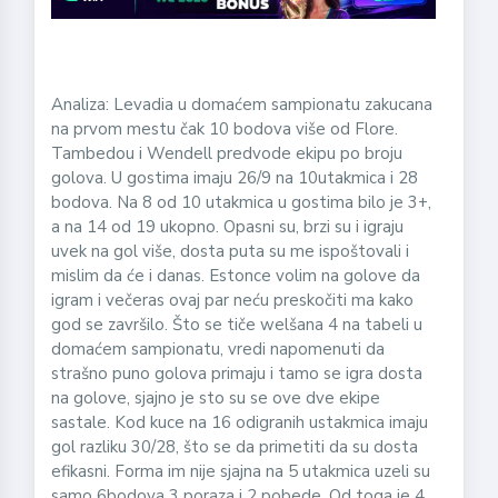
Analiza: Levadia u domaćem sampionatu zakucana
na prvom mestu čak 10 bodova više od Flore.
Tambedou i Wendell predvode ekipu po broju
golova. U gostima imaju 26/9 na 10utakmica i 28
bodova. Na 8 od 10 utakmica u gostima bilo je 3+,
a na 14 od 19 ukopno. Opasni su, brzi su i igraju
uvek na gol više, dosta puta su me ispoštovali i
mislim da će i danas. Estonce volim na golove da
igram i večeras ovaj par neću preskočiti ma kako
god se završilo. Što se tiče welšana 4 na tabeli u
domaćem sampionatu, vredi napomenuti da
strašno puno golova primaju i tamo se igra dosta
na golove, sjajno je sto su se ove dve ekipe
sastale. Kod kuce na 16 odigranih ustakmica imaju
gol razliku 30/28, što se da primetiti da su dosta
efikasni. Forma im nije sjajna na 5 utakmica uzeli su
samo 6bodova 3 poraza i 2 pobede. Od toga je 4