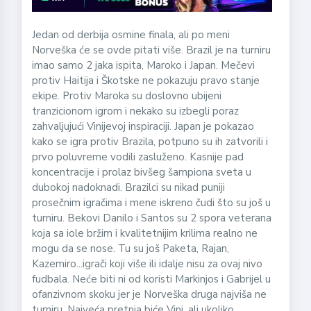
Jedan od derbija osmine finala, ali po meni
Norveška će se ovde pitati više. Brazil je na turniru
imao samo 2 jaka ispita, Maroko i Japan. Mečevi
protiv Haitija i Škotske ne pokazuju pravo stanje
ekipe. Protiv Maroka su doslovno ubijeni
tranzicionom igrom i nekako su izbegli poraz
zahvaljujući Vinijevoj inspiraciji. Japan je pokazao
kako se igra protiv Brazila, potpuno su ih zatvorili i
prvo poluvreme vodili zasluženo. Kasnije pad
koncentracije i prolaz bivšeg šampiona sveta u
dubokoj nadoknadi. Brazilci su nikad puniji
prosečnim igračima i mene iskreno čudi što su još u
turniru. Bekovi Danilo i Santos su 2 spora veterana
koja sa iole bržim i kvalitetnijim krilima realno ne
mogu da se nose. Tu su još Paketa, Rajan,
Kazemiro...igrači koji više ili idalje nisu za ovaj nivo
fudbala. Neće biti ni od koristi Markinjos i Gabrijel u
ofanzivnom skoku jer je Norveška druga najviša ne
turniru. Najveća pretnja biće Vini, ali ukoliko