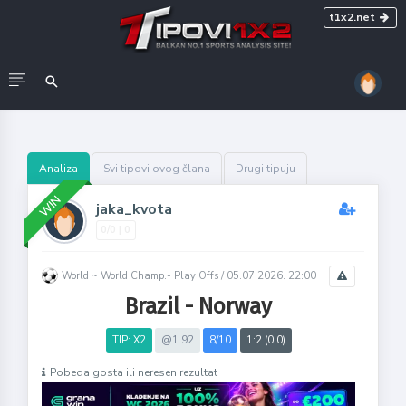
t1x2.net
Analiza
Svi tipovi ovog člana
Drugi tipuju
WIN
jaka_kvota
0/0 | 0
World ~ World Champ.- Play Offs /
05.07.2026. 22:00
Brazil - Norway
TIP: X2
@1.92
8/10
1:2 (0:0)
Pobeda gosta ili neresen rezultat