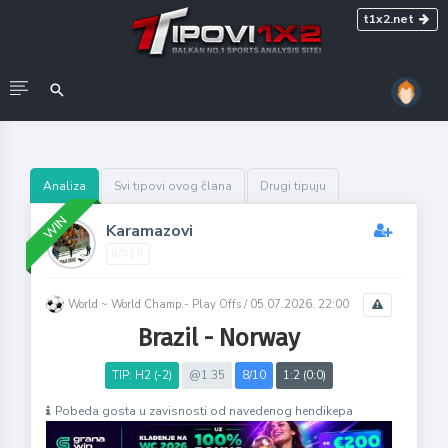
t1x2.net
Analiza
Svi tipovi ovog člana
Drugi tipuju
WIN
Karamazovi
0/0 | 0
World ~ World Champ.- Play Offs /
05.07.2026. 22:00
Brazil - Norway
TIP: H2 (-2)
@1.35
8/10
1:2 (0:0)
Pobeda gosta u zavisnosti od navedenog hendikepa