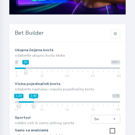
Bet Builder
Ukupna željena kvota
odaberite ukupnu kvotu tiketa
2
20
200+
2
52
101
151
200
Visina pojedinačnih kvota
odaberite najmanju i najvišu pojedinačnu kvotu
1.40
2.60
9.50
1.2
3.3
5.4
7.4
9.5
Sportovi
odabir svih ili samo jednog sporta
Samo sa analizama