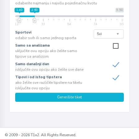
odaberite najmanju i najvišu pojedinačnu kvotu
1.40
2.60
9.50
1.2
3.3
5.4
7.4
9.5
Sportovi
odabir svih ili samo jednog sporta
Samo sa analizama
uključite ovu opciju ako želite samo
tipove sa analizom
Samo današnji dan
isključite ovu opciju ako želite sve dane
Tipovi i od istog tipstera
ako želite sve različite tipstere na tiketu
isključite ovu opciju
Generišite tiket
© 2009 - 2026
T1x2
. All Rights Reserved.