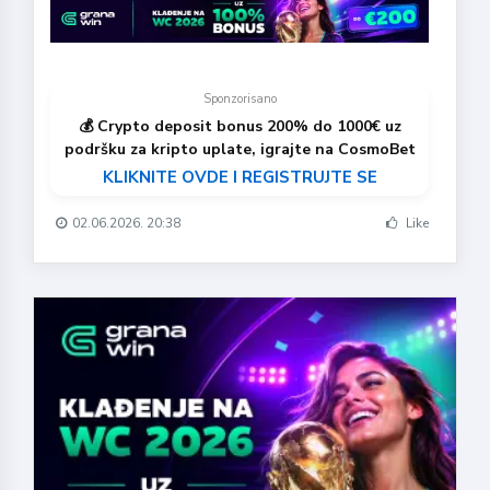
Sponzorisano
💰 Crypto deposit bonus 200% do 1000€ uz
podršku za kripto uplate, igrajte na CosmoBet
KLIKNITE OVDE I REGISTRUJTE SE
02.06.2026. 20:38
Like