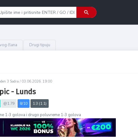
ovog člana
Drugi tipuju
den 3 Sodra /
03.06.2026. 19:00
pic - Lunds
@1.79
8/10
1:3 (1:1)
me 1-3 golova i drugo poluvreme 1-3 golova