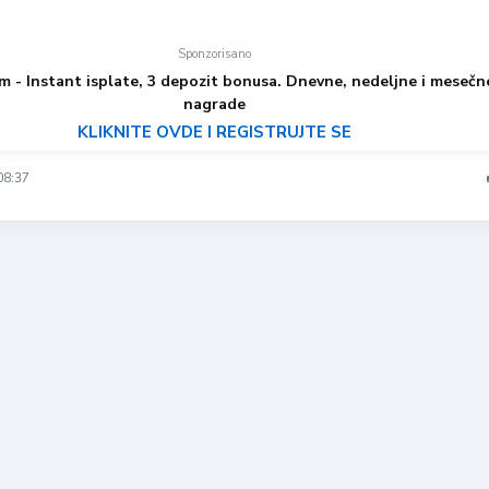
Sponzorisano
m - Instant isplate, 3 depozit bonusa. Dnevne, nedeljne i mesečn
nagrade
KLIKNITE OVDE I REGISTRUJTE SE
08:37