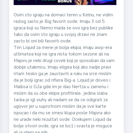
Osim sto igraju na domaci teren u Kelnu, ne vidim
razlog zasto je Big favorit ovde. Imaju 3 od 5
igraca koji su Nemci mada se ovo igra bez publike
tako da osim sto igraju u svojoj drzavi ne znam
zasto bi oni bili favoriti ovde.
Tim Liquid za mene je bolja ekipa, imaju awp-era
ultimatea koji ne igra nista tokom sezone ali na
Majoru je neki drugi covek koji je sposoban da sam
dobije utakmicu. Imaju eligea koji ako nadje pravi
ritam tesko ga je zaustaviti a ruku na srce mislim
da je bolji igrac od riflera Big-a. Liquid je doveo i
Malbsa iz G2a gde im je dao Nertza u zamenu i
mislim da su obe ekipe profitirale.. jedina slaba
tacka je igl siuhy ali nadam se da ce odigrati za
ugovor jer u suprotnom mislim da je sve karte
ispucao i da mu se smesi klupa posle Majora ako
ne urade neki rezultat ovde. Ocekujem Liquid da
bolje otvori ovde, igra se bo1 i svasta je moguce
ali ja idem na njih.