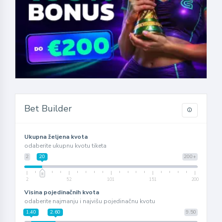
Bet Builder
Ukupna željena kvota
odaberite ukupnu kvotu tiketa
2
20
200+
2
52
101
151
200
Visina pojedinačnih kvota
odaberite najmanju i najvišu pojedinačnu kvotu
1.40
2.60
9.50