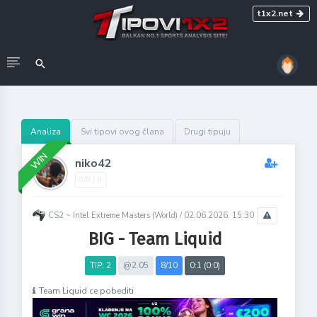
t1x2.net
Analiza
Svi tipovi ovog člana
Drugi tipuju
WIN
niko42
0/0 | 0
CS2 ~ Intel Extreme Masters (World) /
02.06.2026. 15:30
BIG - Team Liquid
TIP: 2
@2.05
8/10
0:1 (0:0)
Team Liquid ce pobediti