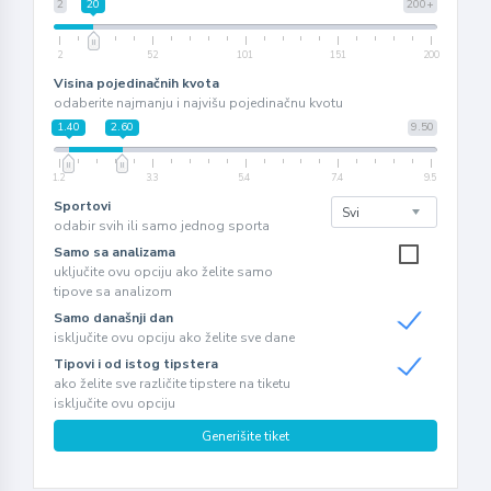
2
20
200+
2
52
101
151
200
Visina pojedinačnih kvota
odaberite najmanju i najvišu pojedinačnu kvotu
1.40
2.60
9.50
1.2
3.3
5.4
7.4
9.5
Sportovi
odabir svih ili samo jednog sporta
Samo sa analizama
uključite ovu opciju ako želite samo
tipove sa analizom
Samo današnji dan
isključite ovu opciju ako želite sve dane
Tipovi i od istog tipstera
ako želite sve različite tipstere na tiketu
isključite ovu opciju
Generišite tiket