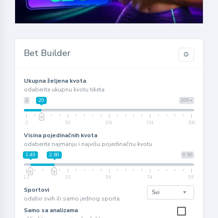
Bet Builder
Ukupna željena kvota
odaberite ukupnu kvotu tiketa
2
20
200+
2
52
101
151
200
Visina pojedinačnih kvota
odaberite najmanju i najvišu pojedinačnu kvotu
1.40
2.60
9.50
1.2
3.3
5.4
7.4
9.5
Sportovi
odabir svih ili samo jednog sporta
Samo sa analizama