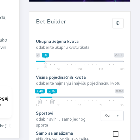
da,
Bet Builder
tako
Ukupna željena kvota
vih
odaberite ukupnu kvotu tiketa
2
20
200+
2
52
101
151
200
Visina pojedinačnih kvota
odaberite najmanju i najvišu pojedinačnu kvotu
1.40
2.60
9.50
oguj
s.
1.2
3.3
5.4
7.4
9.5
Sportovi
odabir svih ili samo jednog
sporta
ke (11)
Samo sa analizama
uključite ovu opciju ako želite