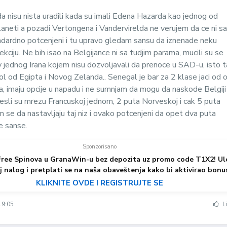
da nisu nista uradili kada su imali Edena Hazarda kao jednog od
planeti a pozadi Vertongena i Vandervirelda ne verujem da ce ni sa
andardno potcenjeni i tu upravo gledam sansu da iznenade neku
kciju. Ne bih isao na Belgijance ni sa tudjim parama, mucili su se
 jednog Irana kojem nisu dozvoljavali da prenoce u SAD-u, isto 
ol od Egipta i Novog Zelanda.. Senegal je bar za 2 klase jaci od o
a, imaju opcije u napadu i ne sumnjam da mogu da naskode Belgiji
esli su mrezu Francuskoj jednom, 2 puta Norveskoj i cak 5 puta
 se da nastavljaju taj niz i ovako potcenjeni da opet dva puta
je sanse.
Sponzorisano
Free Spinova u GranaWin-u bez depozita uz promo code T1X2! Ul
j nalog i pretplati se na naša obaveštenja kako bi aktivirao bonu
KLIKNITE OVDE I REGISTRUJTE SE
19:05
Li