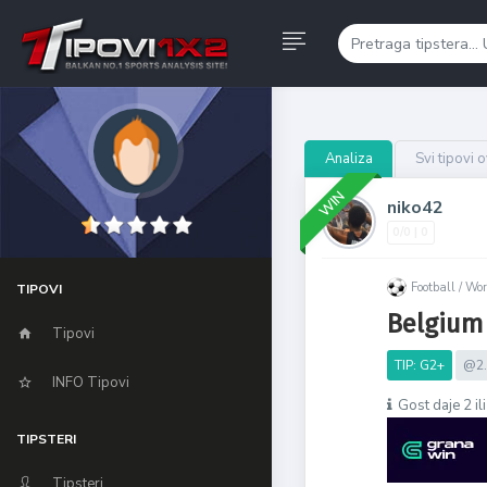
Analiza
Svi tipovi 
WIN
niko42
0/0 | 0
Football /
Wor
TIPOVI
Belgium
Tipovi
TIP: G2+
@2.
INFO Tipovi
Gost daje 2 il
TIPSTERI
Tipsteri