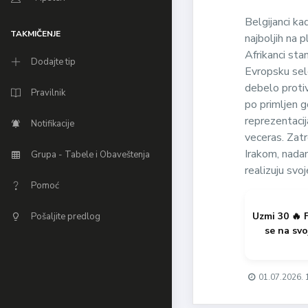
Belgijanci ka
TAKMIČENJE
najboljih na 
Afrikanci st
Dodajte tip
Evropsku sele
debelo protiv
Pravilnik
po primljen g
reprezentacij
Notifikacije
veceras. Zatr
Irakom, nadam
Grupa - Tabele i Obaveštenja
realizuju svo
Pomoć
Uzmi 30 🔥 
Pošaljite predlog
se na svo
01.07.2026. 