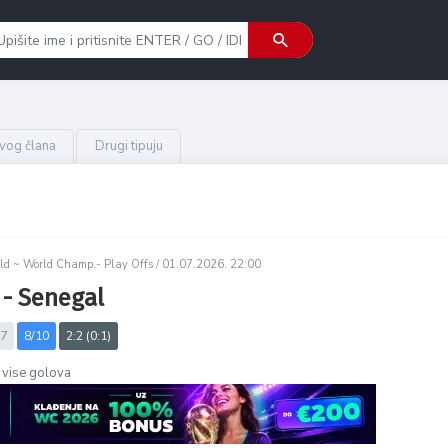
ovog člana
Drugi tipuju
ld ~ World Champ.- Play Offs /
01.07.2026. 22:00
 - Senegal
7
8/10
2:2 (0:1)
i vise golova