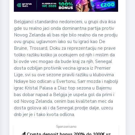
Belgijanci standardno nedoreceni, u grupi dva iksa
gde su realno jaci onda dominantna partija protiv
Novog Zelanda ali bas nije bilo realno da ne prodju
ovu grupu, uglavnom iako su tu igraci kao De
Bruine, Trossard, Doku za reprezentaciju ne prave
toliko razliku koliko ja ocekujem od njih i mislim da
bi ovde vec mogao da bude kraj za njih, Senegal
dosta ozbiljan protivnik vecina igraca iz Premier
Lige, svi su ove sezone pravili razliku u klubovima
Ndiaye bio odlican u Evertonu, Sarr mozda i najbolji
igrac Kristal Palasa a Diaz top sezona u Bajernu
bas dobar napad a Belgija je uspela gol da primi i
od Novog Zelanda, cenim bas kvalitetan mec da
dosta golova ali i da Senegal prodje dalje, uzecu
dnb jer je i tako kvota odlicna.
Sponzorisano
💰 Crypto deposit bonus 200% do 1000€ uz