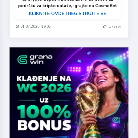
podršku za kripto uplate, igrajte na CosmoBet
KLIKNITE OVDE I REGISTRUJTE SE
01.07.2026. 19:05
Like (6)