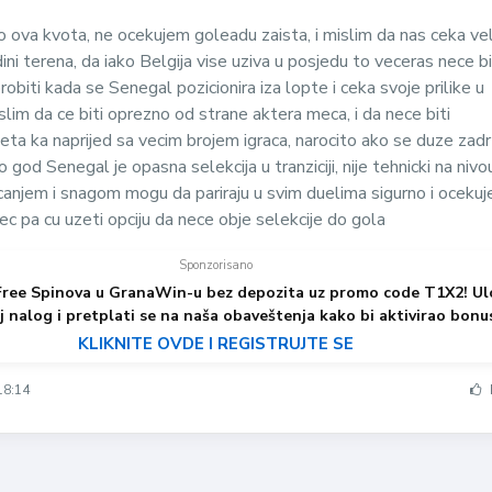
o ova kvota, ne ocekujem goleadu zaista, i mislim da nas ceka ve
ini terena, da iako Belgija vise uziva u posjedu to veceras nece bi
robiti kada se Senegal pozicionira iza lopte i ceka svoje prilike u
lim da ce biti oprezno od strane aktera meca, i da nece biti
leta ka naprijed sa vecim brojem igraca, narocito ako se duze zadr
 god Senegal je opasna selekcija u tranziciji, nije tehnicki na nivo
trcanjem i snagom mogu da pariraju u svim duelima sigurno i oceku
c pa cu uzeti opciju da nece obje selekcije do gola
Sponzorisano
Free Spinova u GranaWin-u bez depozita uz promo code T1X2! Ul
j nalog i pretplati se na naša obaveštenja kako bi aktivirao bonu
KLIKNITE OVDE I REGISTRUJTE SE
18:14