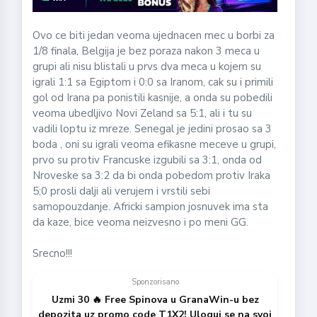
Ovo ce biti jedan veoma ujednacen mec u borbi za
1/8 finala, Belgija je bez poraza nakon 3 meca u
grupi ali nisu blistali u prvs dva meca u kojem su
igrali 1:1 sa Egiptom i 0:0 sa Iranom, cak su i primili
gol od Irana pa ponistili kasnije, a onda su pobedili
veoma ubedljivo Novi Zeland sa 5:1, ali i tu su
vadili loptu iz mreze. Senegal je jedini prosao sa 3
boda , oni su igrali veoma efikasne meceve u grupi,
prvo su protiv Francuske izgubili sa 3:1, onda od
Nroveske sa 3:2 da bi onda pobedom protiv Iraka
5;0 prosli dalji ali verujem i vrstili sebi
samopouzdanje. Africki sampion josnuvek ima sta
da kaze, bice veoma neizvesno i po meni GG.
Srecno!!!
Sponzorisano
Uzmi 30 🔥 Free Spinova u GranaWin-u bez
depozita uz promo code T1X2! Uloguj se na svoj