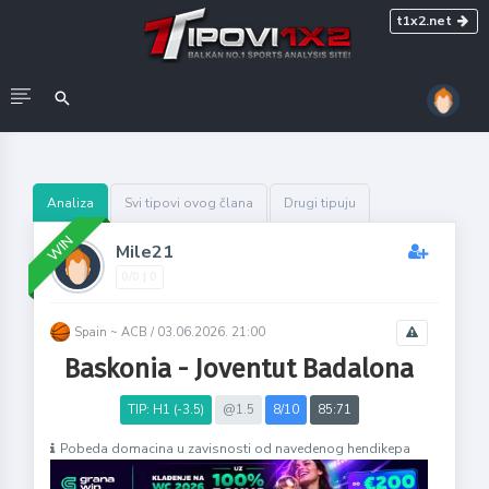
t1x2.net
Analiza
Svi tipovi ovog člana
Drugi tipuju
WIN
Mile21
0/0 | 0
Spain ~ ACB /
03.06.2026. 21:00
Baskonia - Joventut Badalona
TIP: H1 (-3.5)
@1.5
8/10
85:71
Pobeda domacina u zavisnosti od navedenog hendikepa