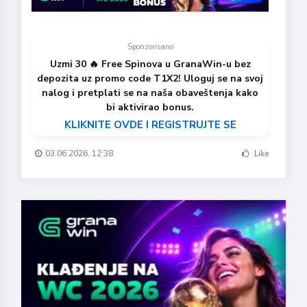
Sponzorisano
Uzmi 30 🔥 Free Spinova u GranaWin-u bez
depozita uz promo code T1X2! Uloguj se na svoj
nalog i pretplati se na naša obaveštenja kako
bi aktivirao bonus.
KLIKNITE OVDE I REGISTRUJTE SE
03.06.2026. 12:38
Like