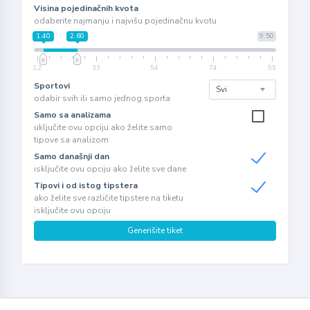
Visina pojedinačnih kvota
odaberite najmanju i najvišu pojedinačnu kvotu
1.40
2.60
9.50
1.2
3.3
5.4
7.4
9.5
Sportovi
odabir svih ili samo jednog sporta
Samo sa analizama
uključite ovu opciju ako želite samo
tipove sa analizom
Samo današnji dan
isključite ovu opciju ako želite sve dane
Tipovi i od istog tipstera
ako želite sve različite tipstere na tiketu
isključite ovu opciju
Generišite tiket