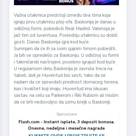
Važna utakmica predstoji između dva tima koja
igraju prvu utakmicu plej-ofa. Baskonija je danas u
odličnoj formi, pobedivši Real Madrid. Valensija je
jači tim od Juventusa. Poslednju utakmicu su dobili
gosti. Danas Baskonija igra kod kuće.
Sumnjam da će ih sa ovim sjajnim timom pobediti.
Ja bih se opredelio za Baskoniju. U odličnoj su formi
i takmičarski nastrojeni, posebno igrajući kod kuće.
U regularnom delu Baskonija je zavrsila treca na
tabeli, dok je Huventud bio sesti, tako da se
nadam da ce opravdati prednost domaceg terena,
kao i kvalitet koji imaju. Huventud ima iskusan
sastav, na celu sa Parkerom i Riki Rubiom ali mislim
da ce biti nedovoljno da uzmu brejk u Baskoniji.
Sponzorisano
Flush.com - Instant isplate, 3 depozit bonusa.
Dnevne, nedeljne i mesečne nagrade
KLIKNITE OVDE I REGISTRUJTE SE