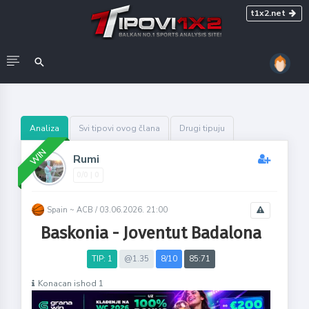
t1x2.net
Analiza
Svi tipovi ovog člana
Drugi tipuju
WIN
Rumi
0/0 | 0
Spain ~ ACB /
03.06.2026. 21:00
Baskonia - Joventut Badalona
TIP: 1
@1.35
8/10
85:71
Konacan ishod 1