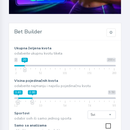
Bet Builder
Ukupna željena kvota
odaberite ukupnu kvotu tiketa
2
20
200+
2
52
101
151
200
Visina pojedinačnih kvota
odaberite najmanju i najvišu pojedinačnu kvotu
1.40
2.60
9.50
1.2
3.3
5.4
7.4
9.5
Sportovi
odabir svih ili samo jednog sporta
Samo sa analizama