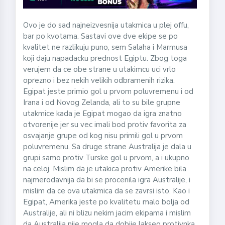
Ovo je do sad najneizvesnija utakmica u plej offu,
bar po kvotama. Sastavi ove dve ekipe se po
kvalitet ne razlikuju puno, sem Salaha i Marmusa
koji daju napadacku prednost Egiptu. Zbog toga
verujem da ce obe strane u utakimcu uci vrlo
oprezno i bez nekih velikih odbramenih rizika.
Egipat jeste primio gol u prvom poluvremenu i od
Irana i od Novog Zelanda, ali to su bile grupne
utakmice kada je Egipat mogao da igra znatno
otvorenije jer su vec imali bod protiv favorita za
osvajanje grupe od kog nisu primili gol u prvom
poluvremenu. Sa druge strane Australija je dala u
grupi samo protiv Turske gol u prvom, a i ukupno
na celoj. Mislim da je utakica protiv Amerike bila
najmerodavnija da bi se procenila igra Australije, i
mislim da ce ova utakmica da se zavrsi isto. Kao i
Egipat, Amerika jeste po kvalitetu malo bolja od
Australije, ali ni blizu nekim jacim ekipama i mislim
da Australija nije mogla da dobije lakseg protivnka