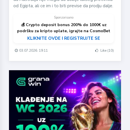
od Egipta, ali ce im i to biti previse da prodju dalje.
Sponzorisano
💰 Crypto deposit bonus 200% do 1000€ uz
podršku za kripto uplate, igrajte na CosmoBet
KLIKNITE OVDE I REGISTRUJTE SE
03.07.2026. 19:11
Like (10)