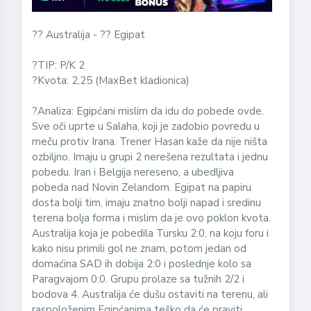
?? Australija - ?? Egipat
?TIP: P/K 2
?Kvota: 2,25 (MaxBet kladionica)
?Analiza: Egipćani mislim da idu do pobede ovde.
Sve oči uprte u Salaha, koji je zadobio povredu u
meču protiv Irana. Trener Hasan kaže da nije ništa
ozbiljno. Imaju u grupi 2 nerešena rezultata i jednu
pobedu. Iran i Belgija nereseno, a ubedljiva
pobeda nad Novin Zelandom. Egipat na papiru
dosta bolji tim, imaju znatno bolji napad i sredinu
terena bolja forma i mislim da je ovo poklon kvota.
Australija koja je pobedila Tursku 2:0, na koju foru i
kako nisu primili gol ne znam, potom jedan od
domaćina SAD ih dobija 2:0 i poslednje kolo sa
Paragvajom 0:0. Grupu prolaze sa tužnih 2/2 i
bodova 4. Australija će dušu ostaviti na terenu, ali
raspoloženim Egipćanima teško da će praviti