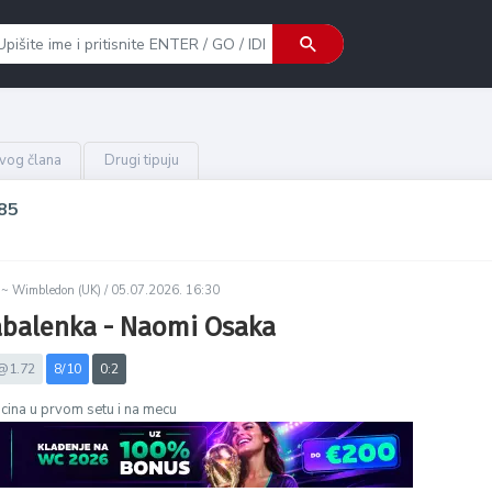
ovog člana
Drugi tipuju
85
~ Wimbledon (UK) /
05.07.2026. 16:30
abalenka - Naomi Osaka
@1.72
8/10
0:2
ina u prvom setu i na mecu