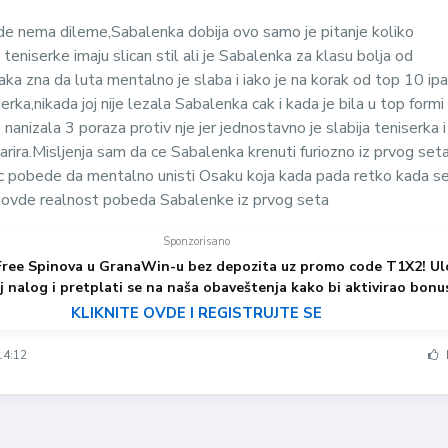
de nema dileme,Sabalenka dobija ovo samo je pitanje koliko
 teniserke imaju slican stil ali je Sabalenka za klasu bolja od
aka zna da luta mentalno je slaba i iako je na korak od top 10 ipa
rka,nikada joj nije lezala Sabalenka cak i kada je bila u top formi
 nanizala 3 poraza protiv nje jer jednostavno je slabija teniserka i
arira.Misljenja sam da ce Sabalenka krenuti furiozno iz prvog seta
uc pobede da mentalno unisti Osaku koja kada pada retko kada se
e ovde realnost pobeda Sabalenke iz prvog seta
Sponzorisano
Free Spinova u GranaWin-u bez depozita uz promo code T1X2! Ul
j nalog i pretplati se na naša obaveštenja kako bi aktivirao bonu
KLIKNITE OVDE I REGISTRUJTE SE
14:12