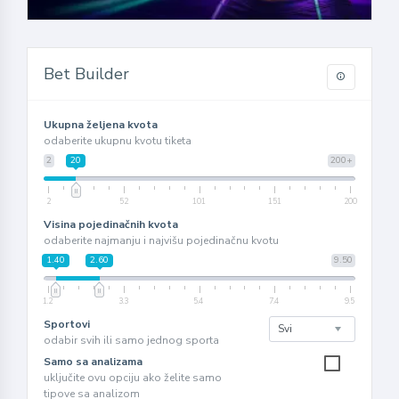
Bet Builder
Ukupna željena kvota
odaberite ukupnu kvotu tiketa
2
20
200+
2
52
101
151
200
Visina pojedinačnih kvota
odaberite najmanju i najvišu pojedinačnu kvotu
1.40
2.60
9.50
1.2
3.3
5.4
7.4
9.5
Sportovi
odabir svih ili samo jednog sporta
Samo sa analizama
uključite ovu opciju ako želite samo
tipove sa analizom