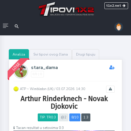
t1x2.net
Analiza
Svi tipovi ovog člana
Drugi tipuju
LOSE
stara_dama
0/0 | 0
ATP ~ Wimbledon (UK) /
03.07.2026. 14:30
Arthur Rinderknech - Novak
Djokovic
TIP: TR0:3
@2
8/10
1:3
Tacan rezultat u setovima 0:3