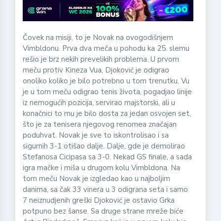
Čovek na misiji, to je Novak na ovogodišnjem
Vimbldonu. Prva dva meča u pohodu ka 25. slemu
rešio je brz nekih prevelikih problema. U prvom
meču protiv Kineza Vua, Djoković je odigrao
onoliko koliko je bilo potrebno u tom trenutku. Vu
je u tom meču odigrao tenis života, pogadjao linije
iz nemogućih pozicija, servirao majstorski, ali u
konačnici to mu je bilo dosta za jedan osvojen set,
što je za tenisera njegovog renomea značajan
poduhvat. Novak je sve to iskontrolisao i sa
sigurnih 3-1 otišao dalje. Dalje, gde je demolirao
Stefanosa Cicipasa sa 3-0. Nekad GS finale, a sada
igra mačke i miša u drugom kolu Vimbldona. Na
tom meču Novak je izgledao kao u najboljim
danima, sa čak 33 vinera u 3 odigrana seta i samo
7 neiznudjenih greški Djoković je ostavio Grka
potpuno bez šanse. Sa druge strane mreže biće