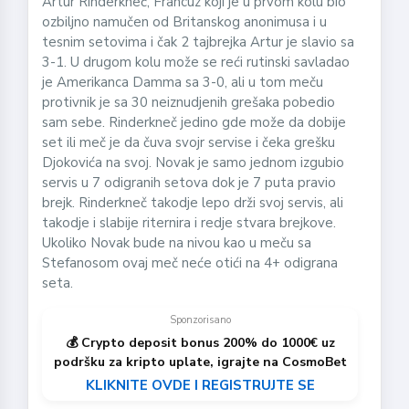
Artur Rinderkneč, Francuz koji je u prvom kolu bio
ozbiljno namučen od Britanskog anonimusa i u
tesnim setovima i čak 2 tajbrejka Artur je slavio sa
3-1. U drugom kolu može se reći rutinski savladao
je Amerikanca Damma sa 3-0, ali u tom meču
protivnik je sa 30 neiznudjenih grešaka pobedio
sam sebe. Rinderkneč jedino gde može da dobije
set ili meč je da čuva svojr servise i čeka grešku
Djokovića na svoj. Novak je samo jednom izgubio
servis u 7 odigranih setova dok je 7 puta pravio
brejk. Rinderkneč takodje lepo drži svoj servis, ali
takodje i slabije riternira i redje stvara brejkove.
Ukoliko Novak bude na nivou kao u meču sa
Stefanosom ovaj meč neće otići na 4+ odigrana
seta.
Sponzorisano
💰 Crypto deposit bonus 200% do 1000€ uz
podršku za kripto uplate, igrajte na CosmoBet
KLIKNITE OVDE I REGISTRUJTE SE