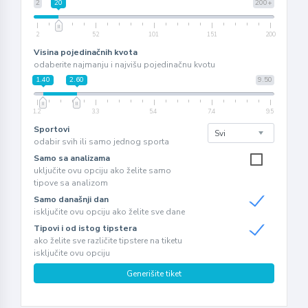
2
20
200+
2
52
101
151
200
Visina pojedinačnih kvota
odaberite najmanju i najvišu pojedinačnu kvotu
1.40
2.60
9.50
1.2
3.3
5.4
7.4
9.5
Sportovi
odabir svih ili samo jednog sporta
Samo sa analizama
uključite ovu opciju ako želite samo
tipove sa analizom
Samo današnji dan
isključite ovu opciju ako želite sve dane
Tipovi i od istog tipstera
ako želite sve različite tipstere na tiketu
isključite ovu opciju
Generišite tiket