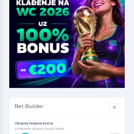
Bet Builder
Ukupna željena kvota
odaberite ukupnu kvotu tiketa