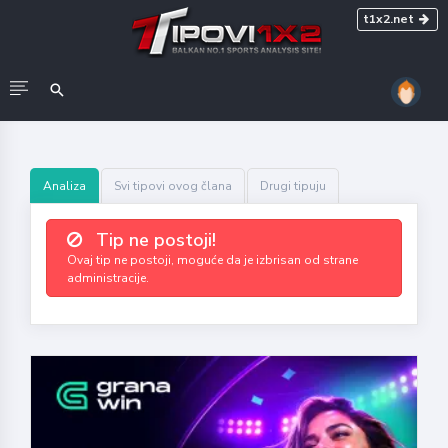
t1x2.net
Analiza
Svi tipovi ovog člana
Drugi tipuju
Tip ne postoji!
Ovaj tip ne postoji, moguće da je izbrisan od strane
administracije.