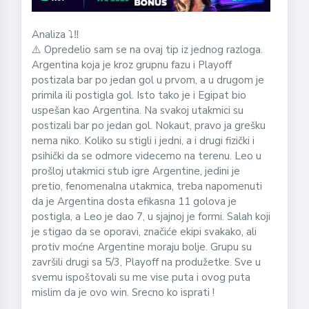
Analiza ⤵️‼️
⚠️ Opredelio sam se na ovaj tip iz jednog razloga.
Argentina koja je kroz grupnu fazu i Playoff
postizala bar po jedan gol u prvom, a u drugom je
primila ili postigla gol. Isto tako je i Egipat bio
uspešan kao Argentina. Na svakoj utakmici su
postizali bar po jedan gol. Nokaut, pravo ja grešku
nema niko. Koliko su stigli i jedni, a i drugi fizički i
psihički da se odmore videcemo na terenu. Leo u
prošloj utakmici stub igre Argentine, jedini je
pretio, fenomenalna utakmica, treba napomenuti
da je Argentina dosta efikasna 11 golova je
postigla, a Leo je dao 7, u sjajnoj je formi. Salah koji
je stigao da se oporavi, značiće ekipi svakako, ali
protiv moćne Argentine moraju bolje. Grupu su
završili drugi sa 5/3, Playoff na produžetke. Sve u
svemu ispoštovali su me vise puta i ovog puta
mislim da je ovo win. Srecno ko isprati !