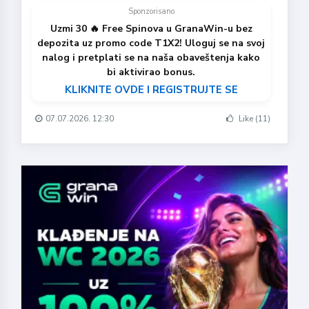
Sponzorisano
Uzmi 30 🔥 Free Spinova u GranaWin-u bez
depozita uz promo code T1X2! Uloguj se na svoj
nalog i pretplati se na naša obaveštenja kako
bi aktivirao bonus.
KLIKNITE OVDE I REGISTRUJTE SE
07.07.2026. 12:30
Like (11)