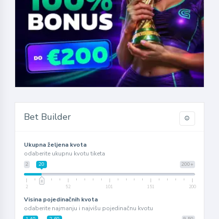
Bet Builder
Ukupna željena kvota
odaberite ukupnu kvotu tiketa
2
20
200+
2
52
101
151
200
Visina pojedinačnih kvota
odaberite najmanju i najvišu pojedinačnu kvotu
1.40
2.60
9.50