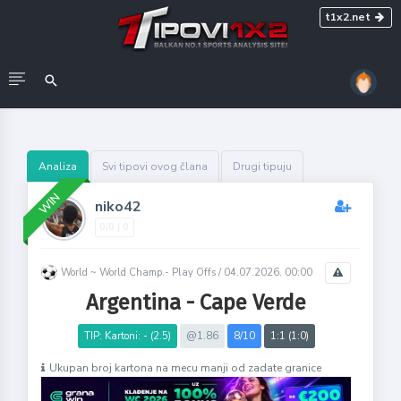
t1x2.net
Analiza
Svi tipovi ovog člana
Drugi tipuju
WIN
niko42
0/0 | 0
World ~ World Champ.- Play Offs /
04.07.2026. 00:00
Argentina - Cape Verde
TIP: Kartoni: - (2.5)
@1.86
8/10
1:1 (1:0)
Ukupan broj kartona na mecu manji od zadate granice