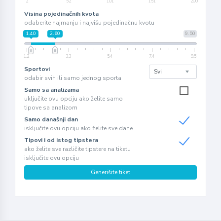
2
52
101
151
200
Visina pojedinačnih kvota
odaberite najmanju i najvišu pojedinačnu kvotu
1.40
2.60
9.50
1.2
3.3
5.4
7.4
9.5
Sportovi
odabir svih ili samo jednog sporta
Samo sa analizama
uključite ovu opciju ako želite samo
tipove sa analizom
Samo današnji dan
isključite ovu opciju ako želite sve dane
Tipovi i od istog tipstera
ako želite sve različite tipstere na tiketu
isključite ovu opciju
Generišite tiket