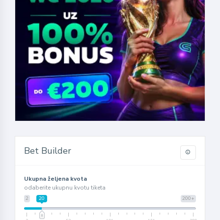
Bet Builder
Ukupna željena kvota
odaberite ukupnu kvotu tiketa
2
20
200+