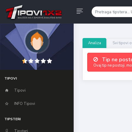
Analiza
Svi tipovi 
Tip ne posto
Ovaj tip ne postoji, mo
TIPOVI
Tipovi
INFO Tipovi
TIPSTERI
Tipsteri