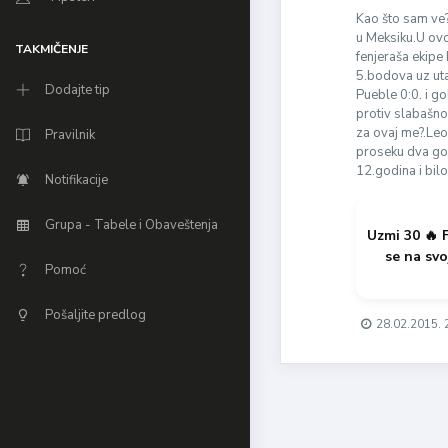
Kao što sam ve?
u Meksiku.U ovo
TAKMIČENJE
fenjeraša ekipe
5.bodova uz uta
Dodajte tip
Pueble 0:0. i go
protiv slabašn
za ovaj me?.Leo
Pravilnik
proseku dva gol
12.godina i bilo
Notifikacije
Grupa - Tabele i Obaveštenja
Uzmi 30 🔥 
se na svo
Pomoć
Pošaljite predlog
28.02.2015. 