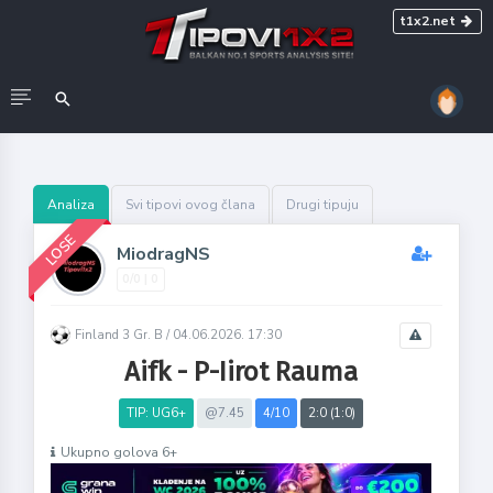
t1x2.net
Analiza
Svi tipovi ovog člana
Drugi tipuju
LOSE
MiodragNS
0/0 | 0
Finland 3 Gr. B /
04.06.2026. 17:30
Aifk - P-Iirot Rauma
TIP: UG6+
@7.45
4/10
2:0 (1:0)
Ukupno golova 6+