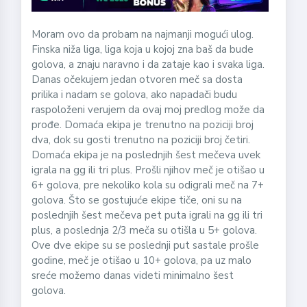
Moram ovo da probam na najmanji mogući ulog.
Finska niža liga, liga koja u kojoj zna baš da bude
golova, a znaju naravno i da zataje kao i svaka liga.
Danas očekujem jedan otvoren meč sa dosta
prilika i nadam se golova, ako napadači budu
raspoloženi verujem da ovaj moj predlog može da
prođe. Domaća ekipa je trenutno na poziciji broj
dva, dok su gosti trenutno na poziciji broj četiri.
Domaća ekipa je na poslednjih šest mečeva uvek
igrala na gg ili tri plus. Prošli njihov meč je otišao u
6+ golova, pre nekoliko kola su odigrali meč na 7+
golova. Što se gostujuće ekipe tiče, oni su na
poslednjih šest mečeva pet puta igrali na gg ili tri
plus, a poslednja 2/3 meča su otišla u 5+ golova.
Ove dve ekipe su se poslednji put sastale prošle
godine, meč je otišao u 10+ golova, pa uz malo
sreće možemo danas videti minimalno šest
golova.