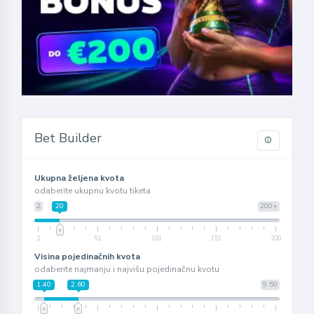
Bet Builder
Ukupna željena kvota
odaberite ukupnu kvotu tiketa
2
20
200+
2
52
101
151
200
Visina pojedinačnih kvota
odaberite najmanju i najvišu pojedinačnu kvotu
1.40
2.60
9.50